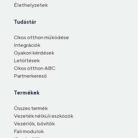
Élethelyzetek
Tudástár
Okos otthon működése
Integrációk
Gyakori kérdések
Letöltések
Okos otthon ABC
Partnerkereső
Termékek
Összes termék
Vezeték nélküli eszközök
Vezérlők, bővítők
Fali modulok