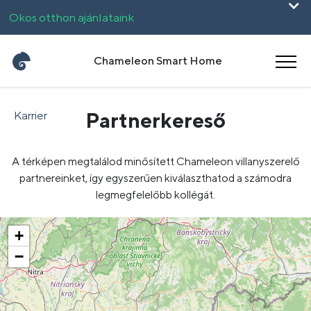
Okos otthon ajánlataink
Vállalkozásoknak
Chameleon Smart Home
UpHome
Partnerkereső
Karrier
English
Română
A térképen megtalálod minősített Chameleon villanyszerelő
partnereinket, így egyszerűen kiválaszthatod a számodra
legmegfelelőbb kollégát.
+
−