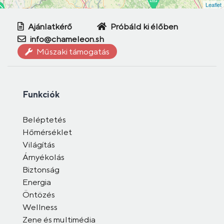
Leaflet
Ajánlatkérő
Próbáld ki élőben
info@chameleon.sh
Műszaki támogatás
Funkciók
Beléptetés
Hőmérséklet
Világítás
Árnyékolás
Biztonság
Energia
Öntözés
Wellness
Zene és multimédia