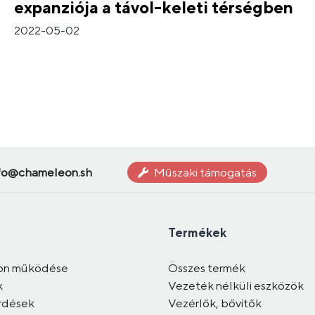
expanziója a távol-keleti térségben
2022-05-02
fo@chameleon.sh
Műszaki támogatás
Termékek
on működése
Összes termék
k
Vezeték nélküli eszközök
rdések
Vezérlők, bővítők