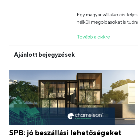
Egy magyar vállalkozás telje
nélküli megoldásokat is tud
Tovább a cikkre
Ajánlott bejegyzések
SPB: jó beszállási lehetőségeket