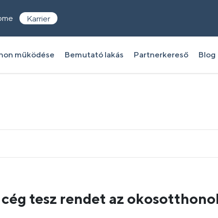
ome
Karrier
thon működése
Bemutató lakás
Partnerkereső
Blog
cég tesz rendet az okosotthono