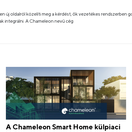
sen új oldalról közelíti meg a kérdést, ők vezetékes rendszerben
nak integrálni. A Chameleon nevű cég
A Chameleon Smart Home külpiaci