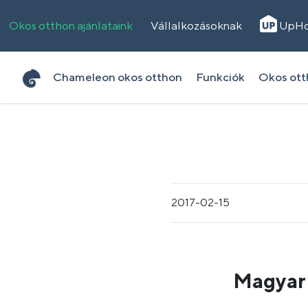
Okos otthon ajánlataink
Vállalkozásoknak
UpH
Chameleon okos otthon
Funkciók
Okos ot
2017-02-15
Magyar 