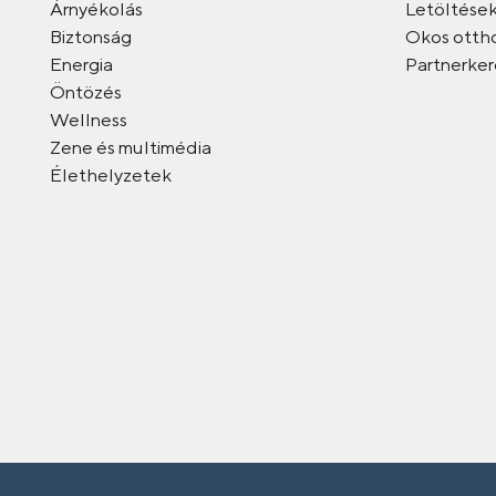
Árnyékolás
Letöltése
Biztonság
Okos otth
Energia
Partnerke
Öntözés
Wellness
Zene és multimédia
Élethelyzetek
Minden jog fenntartva© 2026 Chameleon SmartHome Nyrt. | 1118 Budapest, 