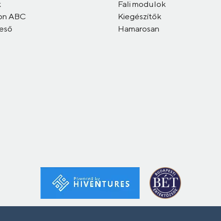
k
Fali modulok
on ABC
Kiegészítők
reső
Hamarosan
Szüret utca 15.