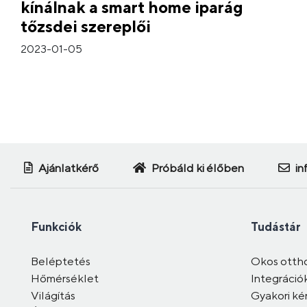
kínálnak a smart home iparág
tőzsdei szereplői
2023-01-05
Ajánlatkérő
Próbáld ki élőben
in
Funkciók
Tudástár
Beléptetés
Okos otth
Hőmérséklet
Integráció
Világítás
Gyakori ké