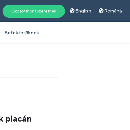
English
Română
Okosotthont szeretnék
Befektetőknek
k piacán