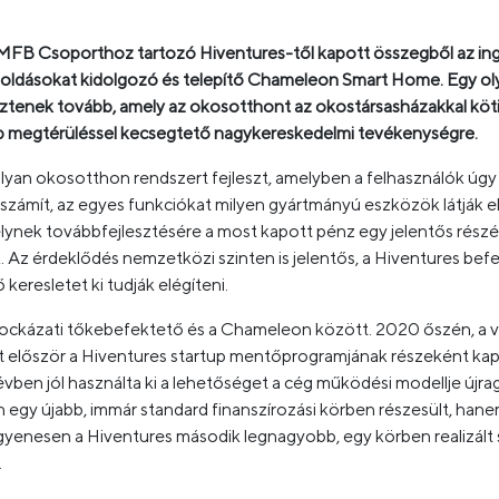
az MFB Csoporthoz tartozó Hiventures-től kapott összegből az in
dásokat kidolgozó és telepítő Chameleon Smart Home. Egy olyan 
sztenek tovább, amely az okosotthont az okostársasházakkal köti
b megtérüléssel kecsegtető nagykereskedelmi tevékenységre.
n okosotthon rendszert fejleszt, amelyben a felhasználók úgy
ámít, az egyes funkciókat milyen gyártmányú eszközök látják el. 
ynek továbbfejlesztésére a most kapott pénz egy jelentős részét 
ák. Az érdeklődés nemzetközi szinten is jelentős, a Hiventures be
keresletet ki tudják elégíteni.
kockázati tőkebefektető és a Chameleon között. 2020 őszén, a v
t először a Hiventures startup mentőprogramjának részeként kapo
 évben jól használta ki a lehetőséget a cég működési modellje újr
 egy újabb, immár standard finanszírozási körben részesült, han
gyenesen a Hiventures második legnagyobb, egy körben realizált 
.