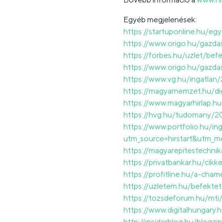
Egyéb megjelenések:
https://startuponline.hu/e
https://www.origo.hu/gazda
https://forbes.hu/uzlet/be
https://www.origo.hu/gazda
https://www.vg.hu/ingatlan
https://magyarnemzet.hu/d
https://www.magyarhirlap.
https://hvg.hu/tudomany/20
https://www.portfolio.hu/i
utm_source=hirstart&utm_m
https://magyarepitestechni
https://privatbankar.hu/ci
https://profitline.hu/a-ch
https://uzletem.hu/befekte
https://tozsdeforum.hu/mti
https://www.digitalhungary
http://insiderblog.hu/blog