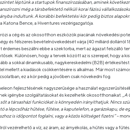
 szintet léptünk a startupok finanszírozásában, aminek követke
finanszírozni még a társbefektető nélküli korai fázisú vállalkozáso
 irányba indultunk. A korábbi befektetési kör pedig biztos alapok
a Katona Bence, a Hiventures vezérigazgatója.
rözi a cég és az okosotthon eszközök piacának növekedési potenci
gy és félszeres bevételnövekedését várja (40 milliárd dollárról 18
t érdemes beszállni ebbe a szektorba, mert az ágazat felszálló te
tősek. Különösen, hogy a tervek között az is szerepel, hogy a k
ább a sokkal dinamikusabb, nagykereskedelmi (B2B) értékesítést h
l mellett a kiadások csökkentésére is alkalmas. Már most számos
solatban, ez a kör pedig a jövőben csak növekedni fog.
eleon fejlesztésének nagyszerűsége a használat egyszerűsítésében
tnek igénybe szolgáltatásokat és kezelhetik okosotthonaikat.
„A 
sőt a társasházi funkciókat is könnyedén irányíthatjuk. Nincs sz
tó a lépcsőház hűtése, fűtése, a kaputelefon, a garázskapu, de eg
hoz is időpontot foglalni, vagy a közös költséget fizetni”
– mond
ól vezérelhető a víz, az áram, az árnyékolás, a hűtés vagy a fűtés