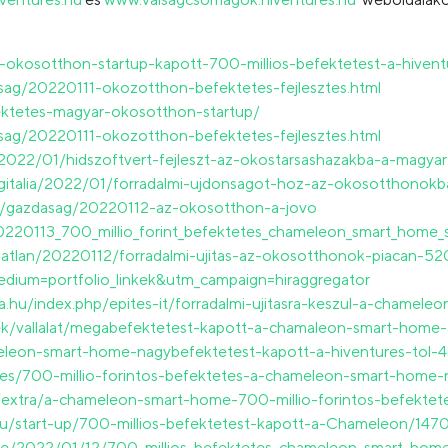
gy-okosotthon-startup-kapott-700-millios-befektetest-a-hivent
sag/20220111-okozotthon-befektetes-fejlesztes.html
fektetes-magyar-okosotthon-startup/
sag/20220111-okozotthon-befektetes-fejlesztes.html
/2022/01/hidszoftvert-fejleszt-az-okostarsashazakba-a-magyar
igitalia/2022/01/forradalmi-ujdonsagot-hoz-az-okosotthonokb
hu/gazdasag/20220112-az-okosotthon-a-jovo
220113_700_millio_forint_befektetes_chameleon_smart_home_s
ngatlan/20220112/forradalmi-ujitas-az-okosotthonok-piacan-5
edium=portfolio_linkek&utm_campaign=hiraggregator
ka.hu/index.php/epites-it/forradalmi-ujitasra-keszul-a-chamel
kkek/vallalat/megabefektetest-kapott-a-chamaleon-smart-home-
ameleon-smart-home-nagybefektetest-kapott-a-hiventures-tol-
tes/700-millio-forintos-befektetes-a-chameleon-smart-home-n
/extra/a-chameleon-smart-home-700-millio-forintos-befektet
.hu/start-up/700-millios-befektetest-kapott-a-Chameleon/147
zine/2022/01/12/700-millios-befektetes-chameleon-smart-home