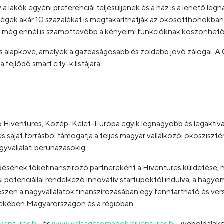
y a lakók egyéni preferenciái teljesüljenek és a ház is a lehető 
gek akár 10 százalékát is megtakaríthatják az okosotthonokban, 
e még ennél is számottevőbb a kényelmi funkcióknak köszönhető
 alapköve, amelyek a gazdaságosabb és zöldebb jövő zálogai. A 
 fejlődő smart city-k listájára.
Hiventures, Közép-Kelet-Európa egyik legnagyobb és legaktíva
s saját forrásból támogatja a teljes magyar vállalkozói ökosziszté
gyvállalati beruházásokig.
ődésének tőkefinanszírozó partnereként a Hiventures küldetése, 
potenciállal rendelkező innovatív startupoktól indulva, a hagyo
szen a nagyvállalatok finanszírozásában egy fenntartható és ver
dekében Magyarországon és a régióban.
ventures.hu
és
www.valsagcsomagok.hiventures.hu
weboldalakon