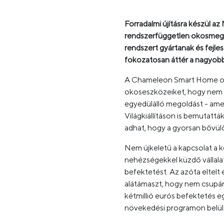
Forradalmi újításra készül 
rendszerfüggetlen okosmegol
rendszert gyártanak és fejle
fokozatosan áttér a nagyob
A Chameleon Smart Home olya
okoseszközeiket, hogy nem sz
egyedülálló megoldást - amel
Világkiállításon is bemutatt
adhat, hogy a gyorsan bővülő 
Nem újkeletű a kapcsolat a 
nehézségekkel küzdő vállala
befektetést. Az azóta eltelt
alátámaszt, hogy nem csupán
kétmillió eurós befektetés e
növekedési programon belül