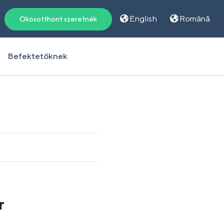
English
Română
Okosotthont szeretnék
Befektetőknek
r