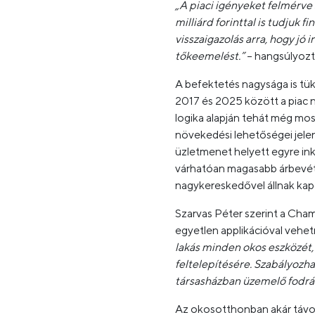
„A piaci igényeket felmérve
milliárd forinttal is tudjuk 
visszaigazolás arra, hogy jó
tőkeemelést.”
– hangsúlyozt
A befektetés nagysága is tük
2017 és 2025 között a piac né
logika alapján tehát még mos
növekedési lehetőségei jelen
üzletmenet helyett egyre ink
várhatóan magasabb árbevéte
nagykereskedővel állnak kapc
Szarvas Péter szerint a Cham
egyetlen applikációval vehe
lakás minden okos eszközét, 
feltelepítésére. Szabályozha
társasházban üzemelő fodrász
Az okosotthonban akár távolr