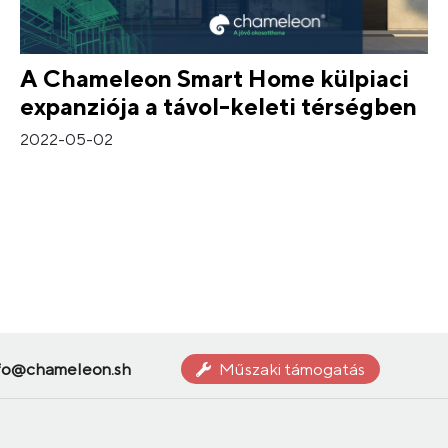
A Chameleon Smart Home külpiaci
expanziója a távol-keleti térségben
2022-05-02
fo@chameleon.sh
Műszaki támogatás