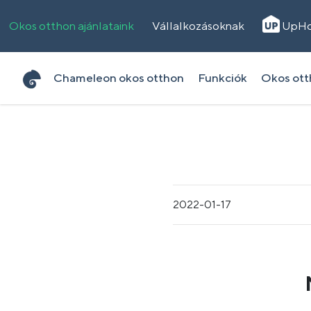
Okos otthon ajánlataink
Vállalkozásoknak
UpH
Chameleon okos otthon
Funkciók
Okos ot
2022-01-17