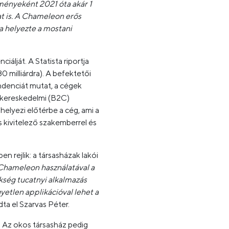
zményeként 2021 óta akár 1
kat is. A Chameleon erős
ra helyezte a mostani
álját. A Statista riportja
0 milliárdra). A befektetői
ndenciát mutat, a cégek
iskereskedelmi (B2C)
elyezi előtérbe a cég, ami a
 kivitelező szakemberrel és
 rejlik: a társasházak lakói
Chameleon használatával a
ükség tucatnyi alkalmazás
yetlen applikációval lehet a
ta el Szarvas Péter.
. Az okos társasház pedig