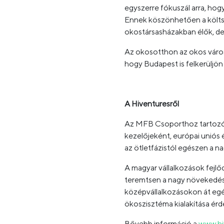
egyszerre fókuszál arra, hog
Ennek köszönhetően a költsé
okostársasházakban élők, d
Az okosotthon az okos város
hogy Budapest is felkerüljön a
A Hiventuresről
Az MFB Csoporthoz tartozó 
kezelőjeként, európai uniós é
az ötletfázistól egészen a na
A magyar vállalkozások fejl
teremtsen a nagy növekedési 
középvállalkozásokon át egé
ökoszisztéma kialakítása ér
Bővebb információ a
www.hi