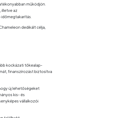
leghatékonyabban működjön.
illetve az
 időmegtakarítás.
Chameleon dedikált célja,
bb kockázati tőkealap-
mát, finanszírozást biztosítva
hogy új lehetőségeket
mányos kis- és
senyképes vállalkozói
 található.