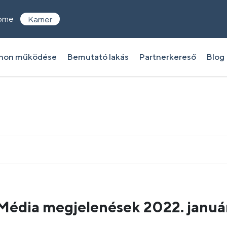
ome
Karrier
thon működése
Bemutató lakás
Partnerkereső
Blog
Média megjelenések 2022. januá