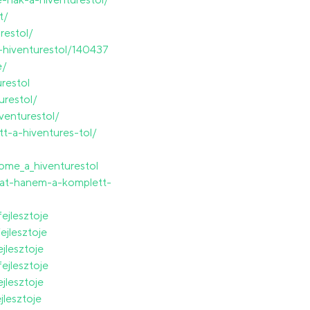
t/
restol/
e-hiventurestol/140437
e/
restol
urestol/
venturestol/
t-a-hiventures-tol/
home_a_hiventurestol
kat-hanem-a-komplett-
ejlesztoje
jlesztoje
jlesztoje
ejlesztoje
jlesztoje
lesztoje