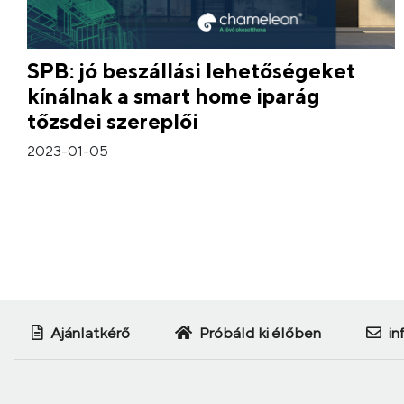
SPB: jó beszállási lehetőségeket
kínálnak a smart home iparág
tőzsdei szereplői
2023-01-05
Ajánlatkérő
Próbáld ki élőben
in