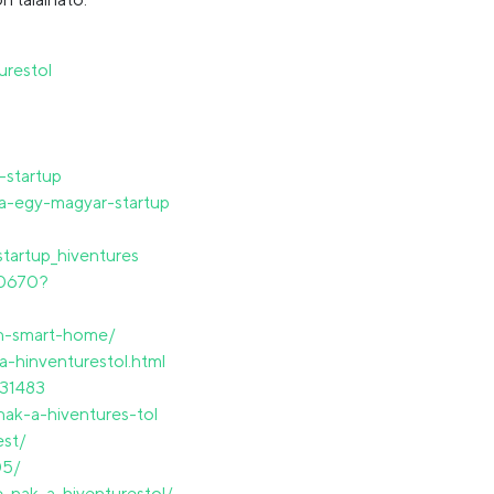
urestol
-startup
a-egy-magyar-startup
tartup_hiventures
20670?
eon-smart-home/
a-hinventurestol.html
431483
ak-a-hiventures-tol
est/
05/
-nak-a-hiventurestol/