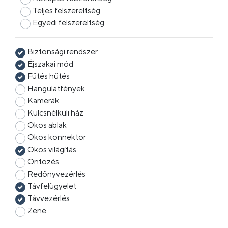
Teljes felszereltség
Egyedi felszereltség
Biztonsági rendszer
Éjszakai mód
Fűtés hűtés
Hangulatfények
Kamerák
Kulcsnélküli ház
Okos ablak
Okos konnektor
Okos világítás
Öntözés
Redőnyvezérlés
Távfelügyelet
Távvezérlés
Zene