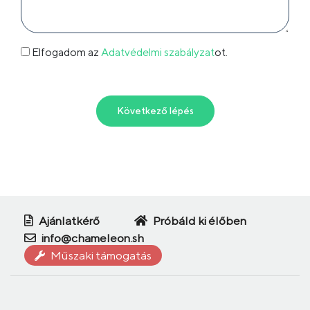
Elfogadom az
Adatvédelmi szabályzat
ot.
Következő lépés
Ajánlatkérő
Próbáld ki élőben
info@chameleon.sh
Műszaki támogatás