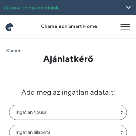
Okos otthon ajánlataink
Vállalkozásoknak
Chameleon Smart Home
UpHome
Karrier
Ajánlatkérő
English
Română
Add meg az ingatlan adatait: