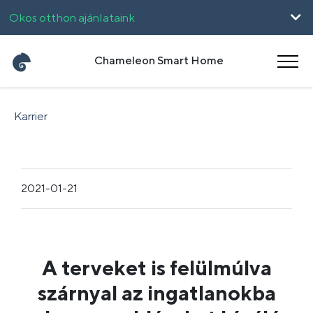
Okos otthon ajánlataink
Vállalkozásoknak
Chameleon Smart Home
UpHome
Karrier
English
Română
2021-01-21
A terveket is felülmúlva
szárnyal az ingatlanokba