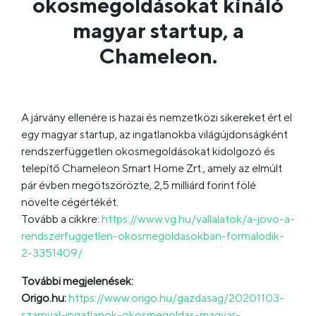
okosmegoldásokat kínáló
magyar startup, a
Chameleon.
A járvány ellenére is hazai és nemzetközi sikereket ért el
egy magyar startup, az ingatlanokba világújdonságként
rendszerfüggetlen okosmegoldásokat kidolgozó és
telepítő Chameleon Smart Home Zrt., amely az elmúlt
pár évben megötszörözte, 2,5 milliárd forint fölé
növelte cégértékét.
Tovább a cikkre:
https://www.vg.hu/vallalatok/a-jovo-a-
rendszerfuggetlen-okosmegoldasokban-formalodik-
2-3351409/
További megjelenések:
Origo.hu:
https://www.origo.hu/gazdasag/20201103-
szarnyal-ingatlanok-okosmegoldas-magyar-