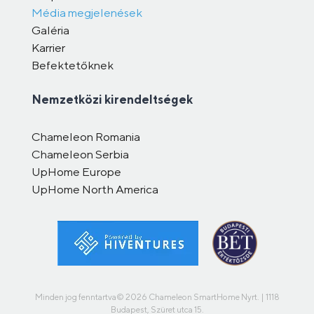
Média megjelenések
Galéria
Karrier
Befektetőknek
Nemzetközi kirendeltségek
Chameleon Romania
Chameleon Serbia
UpHome Europe
UpHome North America
Minden jog fenntartva© 2026 Chameleon SmartHome Nyrt. | 1118
Budapest, Szüret utca 15.