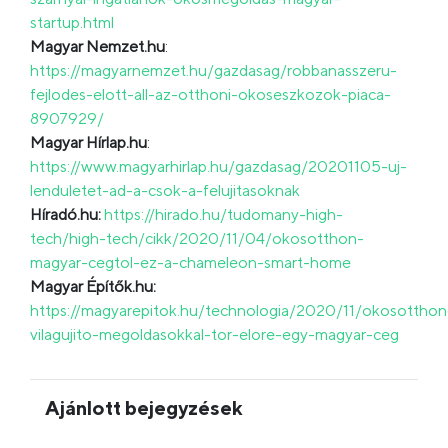
startup.html
Magyar Nemzet.hu
:
https://magyarnemzet.hu/gazdasag/robbanasszeru-
fejlodes-elott-all-az-otthoni-okoseszkozok-piaca-
8907929/
Magyar Hírlap.hu
:
https://www.magyarhirlap.hu/gazdasag/20201105-uj-
lenduletet-ad-a-csok-a-felujitasoknak
Híradó.hu:
https://hirado.hu/tudomany-high-
tech/high-tech/cikk/2020/11/04/okosotthon-
magyar-cegtol-ez-a-chameleon-smart-home
Magyar Építők.hu:
https://magyarepitok.hu/technologia/2020/11/okosottho
vilagujito-megoldasokkal-tor-elore-egy-magyar-ceg
Ajánlott bejegyzések