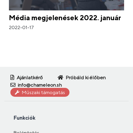
Média megjelenések 2022. január
2022-01-17
Ajánlatkérő
Próbáld ki élőben
info@chameleon.sh
Műszaki támogatás
Funkciók
Beléptetés