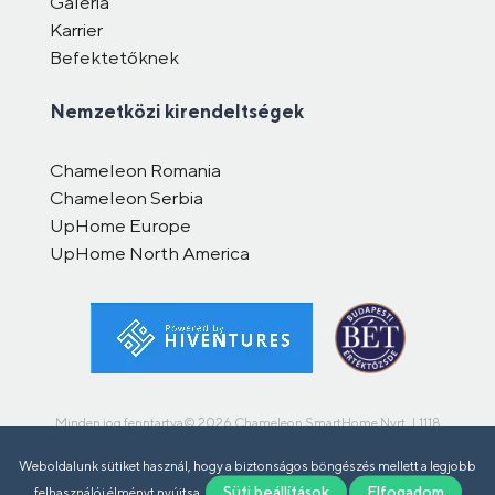
Galéria
Karrier
Befektetőknek
Nemzetközi kirendeltségek
Chameleon Romania
Chameleon Serbia
UpHome Europe
UpHome North America
Minden jog fenntartva© 2026 Chameleon SmartHome Nyrt. | 1118
Budapest, Szüret utca 15.
Weboldalunk sütiket használ, hogy a biztonságos böngészés mellett a legjobb
Süti beállítások
Elfogadom
felhasználói élményt nyújtsa.