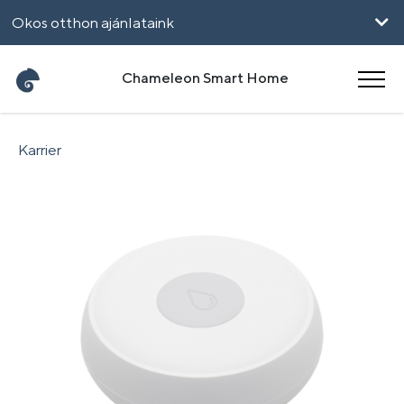
Okos otthon ajánlataink
Vállalkozásoknak
Chameleon Smart Home
UpHome
Karrier
English
Română