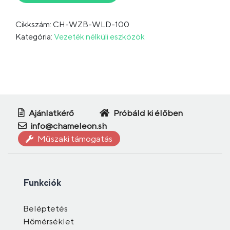
Cikkszám: CH-WZB-WLD-100
Kategória:
Vezeték nélküli eszközök
Ajánlatkérő
Próbáld ki élőben
info@chameleon.sh
Műszaki támogatás
Funkciók
Beléptetés
Hőmérséklet