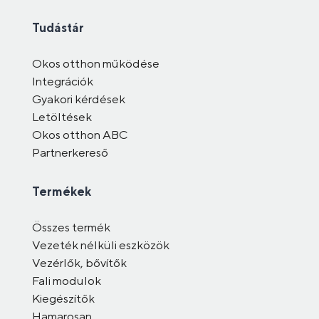
Tudástár
Okos otthon működése
Integrációk
Gyakori kérdések
Letöltések
Okos otthon ABC
Partnerkereső
Termékek
Összes termék
Vezeték nélküli eszközök
Vezérlők, bővítők
Fali modulok
Kiegészítők
Hamarosan