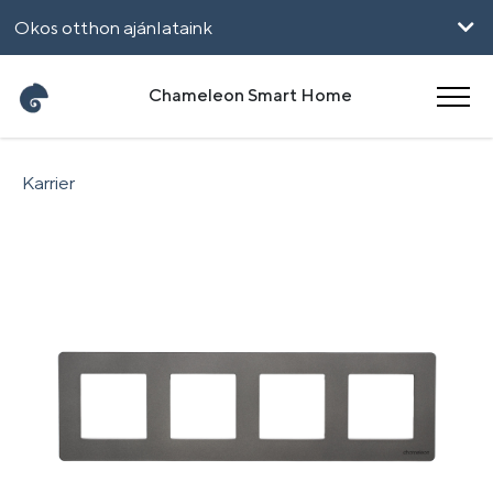
Okos otthon ajánlataink
Vállalkozásoknak
Chameleon Smart Home
UpHome
Karrier
English
Română