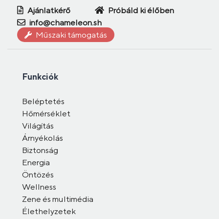
Ajánlatkérő
Próbáld ki élőben
info@chameleon.sh
Műszaki támogatás
Funkciók
Beléptetés
Hőmérséklet
Világítás
Árnyékolás
Biztonság
Energia
Öntözés
Wellness
Zene és multimédia
Élethelyzetek