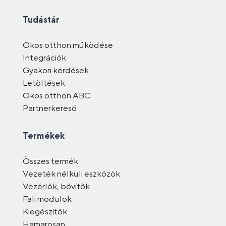
Tudástár
Okos otthon működése
Integrációk
Gyakori kérdések
Letöltések
Okos otthon ABC
Partnerkereső
Termékek
Összes termék
Vezeték nélküli eszközök
Vezérlők, bővítők
Fali modulok
Kiegészítők
Hamarosan