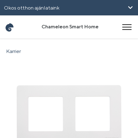
Okos otthon ajánlataink
Vállalkozásoknak
Chameleon Smart Home
UpHome
Karrier
English
Română