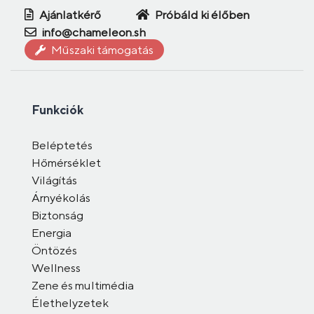
Ajánlatkérő
Próbáld ki élőben
info@chameleon.sh
Műszaki támogatás
Funkciók
Beléptetés
Hőmérséklet
Világítás
Árnyékolás
Biztonság
Energia
Öntözés
Wellness
Zene és multimédia
Élethelyzetek