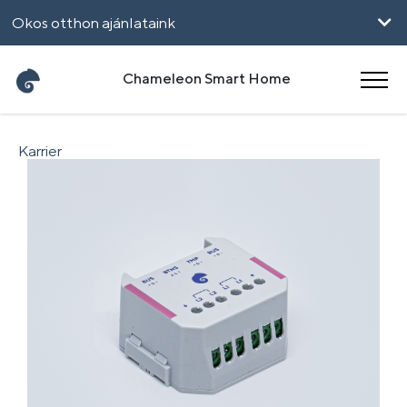
Okos otthon ajánlataink
Vállalkozásoknak
Chameleon Smart Home
UpHome
Karrier
English
Română