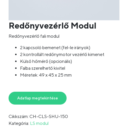
Redőnyvezérlő Modul
Redőnyvezérlő fali modul
2 kapcsoló bemenet (fel-le irányok)
2 kontrollált redőnymotor vezérlő kimenet
Külső hőmérő (opcionális)
Falba szerelhető kivitel
Méretek: 49 x 45 x 25 mm
Adatlap megtekintése
Cikkszám: CH-CLS-SHU-150
Kategória:
LS modul