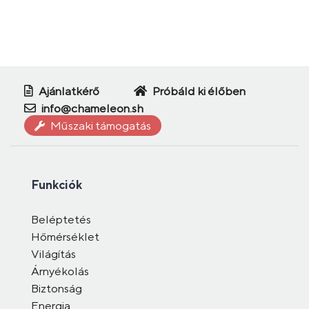
Ajánlatkérő
Próbáld ki élőben
info@chameleon.sh
Műszaki támogatás
Funkciók
Beléptetés
Hőmérséklet
Világítás
Árnyékolás
Biztonság
Energia