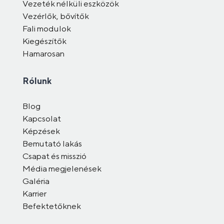
Vezeték nélküli eszközök
Vezérlők, bővítők
Fali modulok
Kiegészítők
Hamarosan
Rólunk
Blog
Kapcsolat
Képzések
Bemutató lakás
Csapat és misszió
Média megjelenések
Galéria
Karrier
Befektetőknek