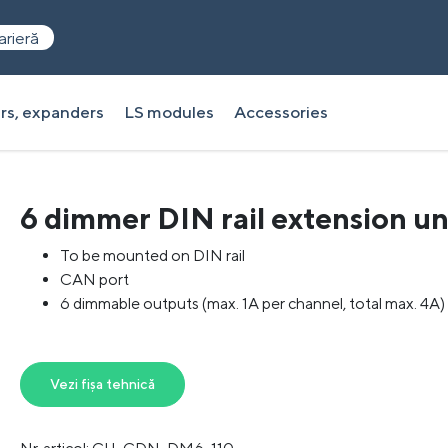
arieră
rs, expanders
LS modules
Accessories
6 dimmer DIN rail extension un
To be mounted on DIN rail
CAN port
6 dimmable outputs (max. 1A per channel, total max. 4A)
Vezi fișa tehnică