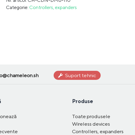
Nr. articol: CH-CDN-DM6-110
Categorie:
Controllers, expanders
fo@chameleon.sh
Suport tehnic
ă
Produse
ionează
Toate produsele
Wireless devices
recvente
Controllers, expanders