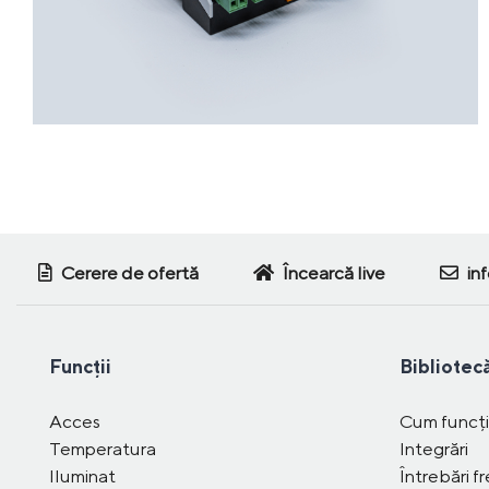
Cerere de ofertă
Încearcă live
in
Funcții
Bibliotec
Acces
Cum funcț
Temperatura
Integrări
Iluminat
Întrebări f