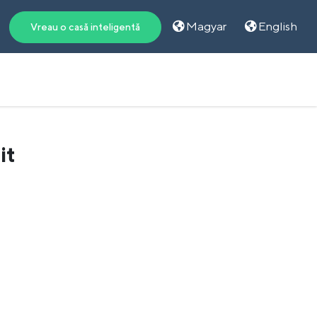
Magyar
English
Vreau o casă inteligentă
it