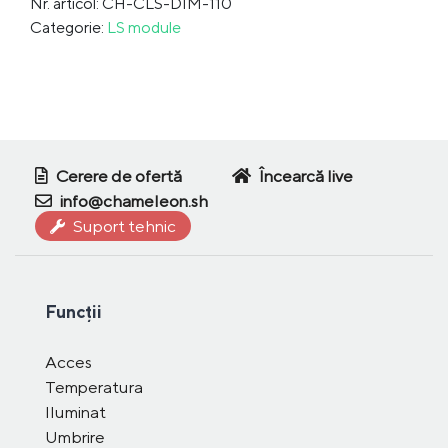
Nr. articol: CH-CLS-DIM-110
Categorie:
LS module
Cerere de ofertă
Încearcă live
info@chameleon.sh
Suport tehnic
Funcții
Acces
Temperatura
Iluminat
Umbrire