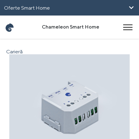
Oferte Smart Home
Pentru Firme
Chameleon Smart Home
UpHome
Carieră
Magyar
English