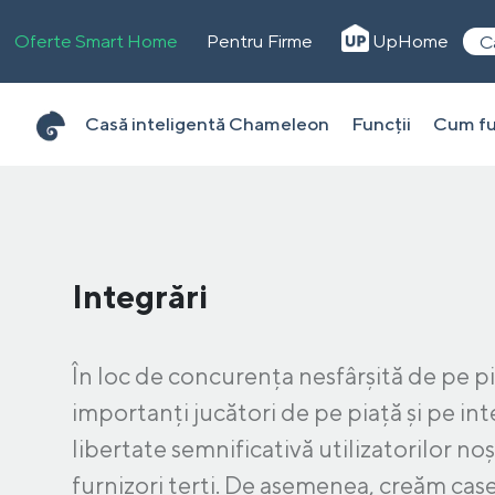
Oferte Smart Home
Pentru Firme
UpHome
C
Casă inteligentă Chameleon
Funcții
Cum fu
Integrări
În loc de concurența nesfârșită de pe p
importanți jucători de pe piață și pe i
libertate semnificativă utilizatorilor noș
furnizori terți. De asemenea, creăm case 