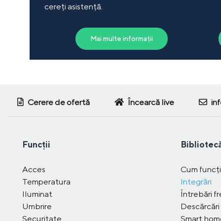
cereți asistență.
Mai multe informații
Cerere de ofertă
Încearcă live
in
Funcții
Bibliotec
Acces
Cum funcț
Temperatura
Integrări
Iluminat
Întrebări f
Umbrire
Descărcări
Securitate
Smart ho