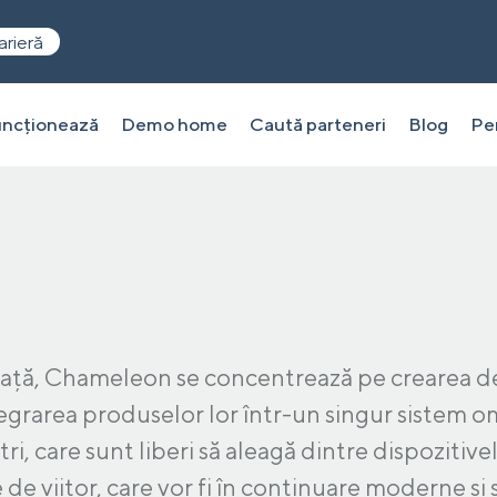
arieră
ncționează
Demo home
Caută parteneri
Blog
Pen
iață, Chameleon se concentrează pe crearea de 
ntegrarea produselor lor într-un singur sistem
tri, care sunt liberi să aleagă dintre dispozitive
de viitor, care vor fi în continuare moderne și 