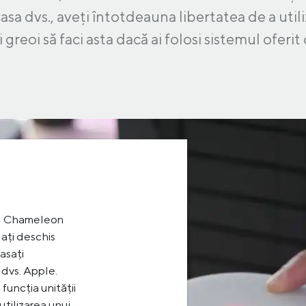
sa dvs., aveți întotdeauna libertatea de a utili
fi greoi să faci asta dacă ai folosi sistemul oferit
mul Chameleon
ați deschis
lasați
 dvs. Apple.
 funcția unității
tilizarea unui