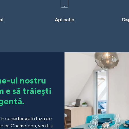
al
Aplicație
Dis
e-ul nostru
 e să trăiești
igentă.
 în considerare în faza de
ne cu Chameleon, veniți și