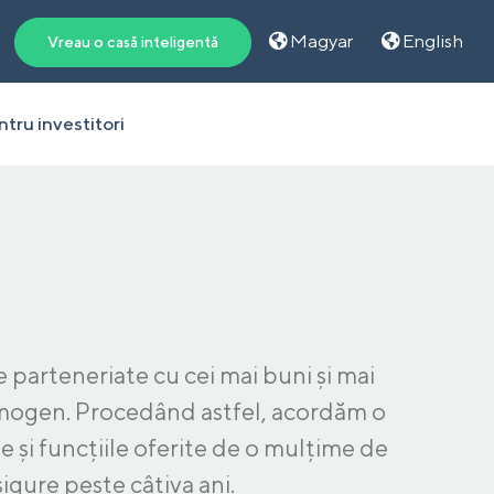
Magyar
English
Vreau o casă inteligentă
tru investitori
parteneriate cu cei mai buni și mai
 omogen. Procedând astfel, acordăm o
le și funcțiile oferite de o mulțime de
sigure peste câțiva ani.