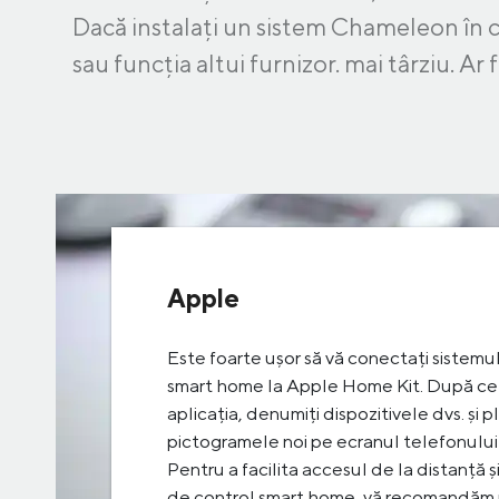
Dacă instalați un sistem Chameleon în ca
sau funcția altui furnizor. mai târziu. Ar 
Apple
Este foarte ușor să vă conectați siste
smart home la Apple Home Kit. După ce 
aplicația, denumiți dispozitivele dvs. și p
pictogramele noi pe ecranul telefonului
Pentru a facilita accesul de la distanță și
de control smart home, vă recomandăm u