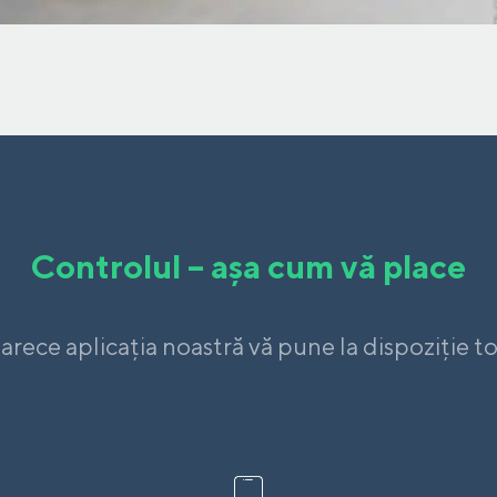
Controlul – așa cum vă place
rece aplicația noastră vă pune la dispoziție toa