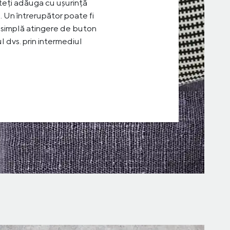
eți adăuga cu ușurință
i. Un întrerupător poate fi
 simplă atingere de buton
ul dvs. prin intermediul