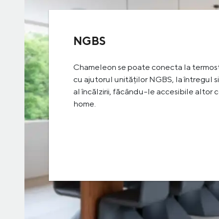
NGBS
Chameleon se poate conecta la termost
cu ajutorul unităților NGBS, la întregul 
al încălzirii, făcându-le accesibile altor
home.