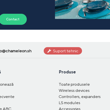
Contact
fo@chameleon.sh
Suport tehnic
ă
Produse
ionează
Toate produsele
Wireless devices
recvente
Controllers, expanders
LS modules
me ABC
Accessories