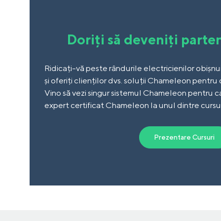
Doriți să deveniți parte
Ridicați-vă peste rândurile electricienilor obișnui
și oferiți clienților dvs. soluții Chameleon pentru
Vino să vezi singur sistemul Chameleon pentru ca
expert certificat Chameleon la unul dintre cursu
Prezentare Cursuri