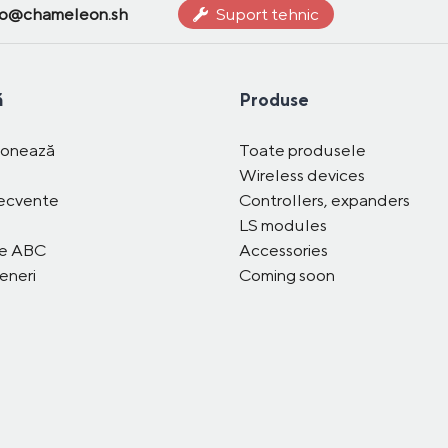
fo@chameleon.sh
Suport tehnic
ă
Produse
ionează
Toate produsele
Wireless devices
recvente
Controllers, expanders
LS modules
me ABC
Accessories
eneri
Coming soon