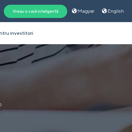
Magyar
English
Vreau o casă inteligentă
tru investitori
?