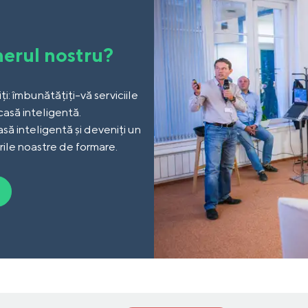
nerul nostru?
ți: îmbunătățiți-vă serviciile
 casă inteligentă.
să inteligentă și deveniți un
rile noastre de formare.