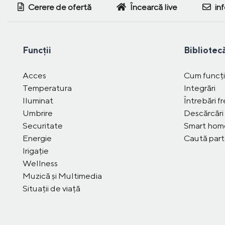
Cerere de ofertă
Încearcă live
in
Funcții
Bibliotec
Acces
Cum funcț
Temperatura
Integrări
Iluminat
Întrebări f
Umbrire
Descărcări
Securitate
Smart ho
Energie
Caută part
Irigație
Wellness
Muzică și Multimedia
Situații de viață