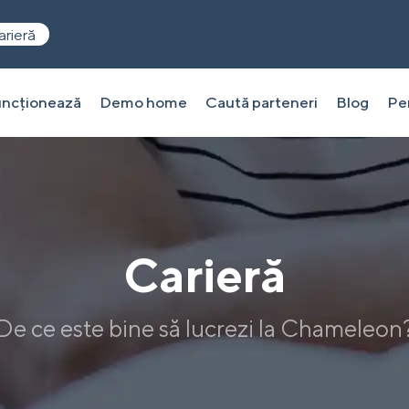
arieră
ncționează
Demo home
Caută parteneri
Blog
Pen
Carieră
De ce este bine să lucrezi la Chameleon