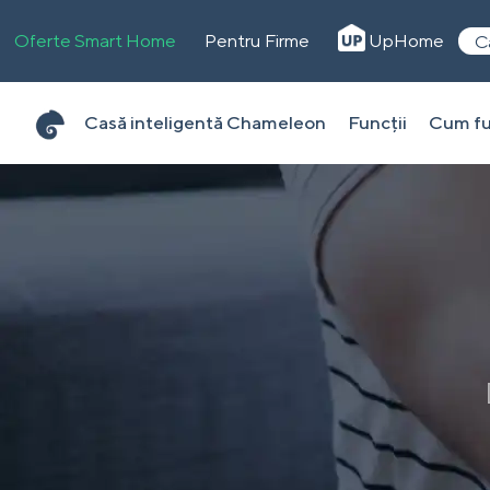
Oferte Smart Home
Pentru Firme
UpHome
C
Casă inteligentă Chameleon
Funcții
Cum fu